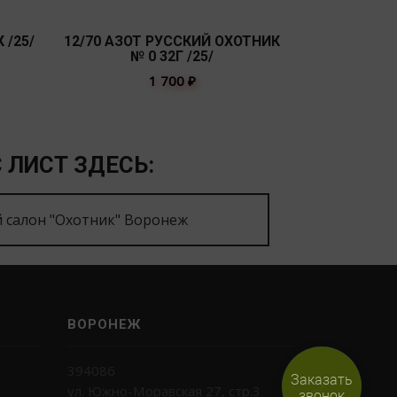
 /25/
12/70 АЗОТ РУССКИЙ ОХОТНИК
12/70 АЗОТ
№ 0 32Г /25/
№ 0
1 700
₽
 ЛИСТ ЗДЕСЬ:
 салон "Охотник" Воронеж
ВОРОНЕЖ
394086
Заказать
ул. Южно-Моравская 27, стр.3
звонок