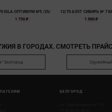
70 IGLA-ОПТИМУМ №5 /25/
12/70 АЗОТ СИБИРЬ № 7 БК
1 750
₽
1 900
₽
ЖИЯ В ГОРОДАХ. СМОТРЕТЬ ПРАЙС
к" Белгород
Оружейный
ПАТЕЛЯМ
БЕЛГОРОД
а
ул. Преображенская 139
вка
+7 4722 33 04 71