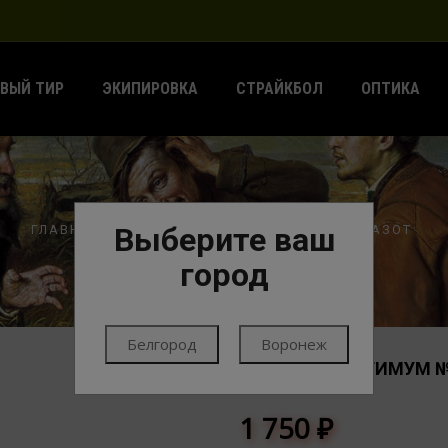
ВЫЙ ТИР
ЭКИПИРОВКА
СТРАЙКБОЛ
ОПТИКА
Выберите ваш
ГЛАВНАЯ
ПАТРОНЫ
ПАТРОНЫ ГЛАДКИЕ
АЗОТ
город
Белгород
Воронеж
12/70 IGLA-ОПТИМУМ №
АЗОТ
1 750
₽