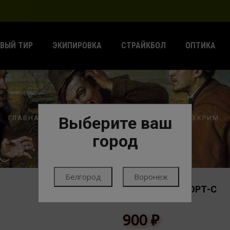
ВЫЙ ТИР
ЭКИПИРОВКА
СТРАЙКБОЛ
ОПТИКА
Выберите ваш
ГЛАВНАЯ
ПАТРОНЫ
ПАТРОНЫ ГЛАДКИЕ
ТЕХКРИМ
город
Белгород
Воронеж
12/70 ПУЛЯ СПОРТ-С
ТЕХКРИМ
900
₽