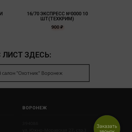
И
16/70 ЭКСПРЕСС №0000 10
20/70 ЭК
ШТ(ТЕХКРИМ)
ШТ(
900
₽
 ЛИСТ ЗДЕСЬ:
 салон "Охотник" Воронеж
ВОРОНЕЖ
394086
Заказать
ул. Южно-Моравская 27, стр.3
звонок