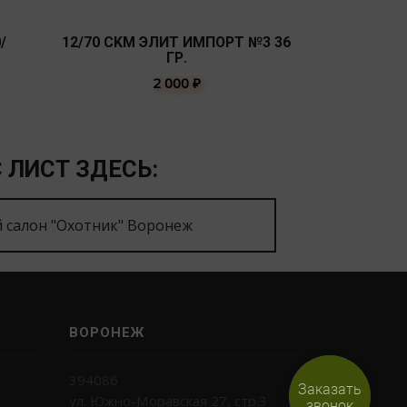
/
12/70 СKМ ЭЛИТ ИМПОРТ №3 36
СКМ МАГН
ГР.
№5(4
2 000
₽
 ЛИСТ ЗДЕСЬ:
 салон "Охотник" Воронеж
ВОРОНЕЖ
394086
Заказать
ул. Южно-Моравская 27, стр.3
звонок