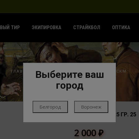
ВЫЙ ТИР
ЭКИПИРОВКА
СТРАЙКБОЛ
ОПТИКА
Выберите ваш
ГЛАВНАЯ
ПАТРОНЫ
ПАТРОНЫ ГЛАДКИЕ
СКМ
город
Белгород
Воронеж
20/70 СKМ №5 25 ГР. 25
СКМ
2 000
₽