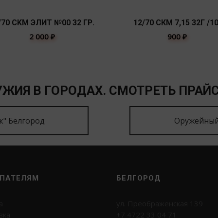
/70 СKМ ЭЛИТ №00 32 ГР.
12/70 СКМ 7,15 32Г /10
2 000
₽
900
₽
ЖИЯ В ГОРОДАХ. СМОТРЕТЬ ПРАЙС
к" Белгород
Оружейный
ПАТЕЛЯМ
БЕЛГОРОД
а
ул. Преображенская 139
вка
+7 4722 33 04 71