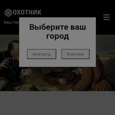
Me
Ваш город:
Выберите ваш
город
Белгород
Воронеж
ГЛАВНАЯ
ПАТРОНЫ
ПАТРОНЫ НАРЕЗНЫЕ
ПАТРОНЫ
МЕЛКОКАЛИБЕРНЫЕ/НАРЕЗНЫЕ/