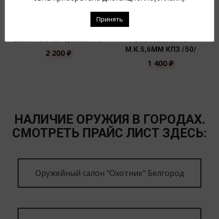
Принять
БИАТЛОН МК 5,6ММ /50/
ОХОТНИК 370Э
М.К.5,6ММ КПЗ /50/
2 200
₽
1 400
₽
НАЛИЧИЕ ОРУЖИЯ В ГОРОДАХ.
СМОТРЕТЬ ПРАЙС ЛИСТ ЗДЕСЬ:
Оружейный салон "Охотник" Белгород