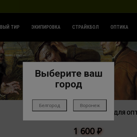
ВЫЙ ТИР
ЭКИПИРОВКА
СТРАЙКБОЛ
ОПТИКА
Выберите ваш
ГЛАВНАЯ
ЭКИПИРОВКА
ЧЕХЛЫ
город
Белгород
Воронеж
/4021-2/ТУБУС ДЛЯ ОП
ЧЕХЛЫ
1 600
₽