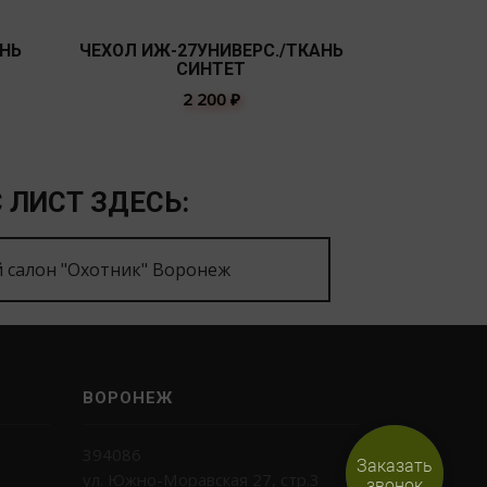
АНЬ
ЧЕХОЛ ИЖ-27УНИВЕРС./ТКАНЬ
3-3 СУМК
СИНТЕТ
ПАТРОНОВ Н
2 200
₽
 ЛИСТ ЗДЕСЬ:
 салон "Охотник" Воронеж
ВОРОНЕЖ
394086
Заказать
ул. Южно-Моравская 27, стр.3
звонок