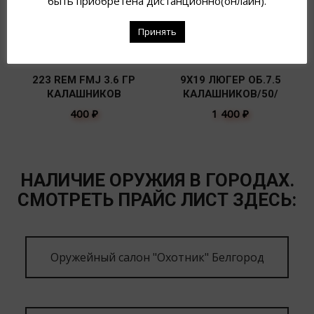
быть приобретена дистанционно(онлайн).
Принять
223 REM FMJ 3.6 ГР
9Х19 ЛЮГЕР ОБ.7.5
КАЛАШНИКОВ
КАЛАШНИКОВ/50/
400
₽
1 400
₽
НАЛИЧИЕ ОРУЖИЯ В ГОРОДАХ.
СМОТРЕТЬ ПРАЙС ЛИСТ ЗДЕСЬ:
Оружейный салон "Охотник" Белгород