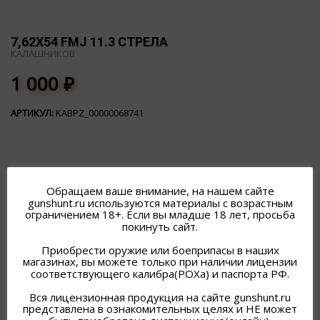
7,62Х54 FMJ 11.3 СТРЕЛА
КАЛАШНИКОВ
1 000
₽
АРТИКУЛ:
KABPZ_00000068741
Обращаем ваше внимание, на нашем сайте
gunshunt.ru используются материалы с возрастным
ограничением 18+. Если вы младше 18 лет, просьба
ПОХОЖИЕ ТОВАРЫ
покинуть сайт.
Приобрести оружие или боеприпасы в наших
магазинах, вы можете только при наличии лицензии
соответствующего калибра(РОХа) и паспорта РФ.
Вся лицензионная продукция на сайте gunshunt.ru
представлена в ознакомительных целях и НЕ может