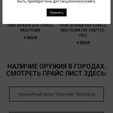
быть приобретена дистанционно(онлайн).
Принять
/908/ БРЮКИ SOFTSHELL
/908/ БРЮКИ SOFTSHELL
MULTICAM
MULTICAM (49-108/112-
182)
4 500
₽
4 500
₽
НАЛИЧИЕ ОРУЖИЯ В ГОРОДАХ.
СМОТРЕТЬ ПРАЙС ЛИСТ ЗДЕСЬ:
Оружейный салон "Охотник" Белгород