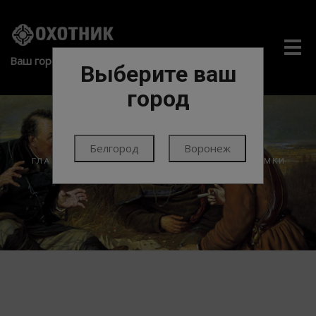
Me
Ваш город:
Выберите ваш
город
Белгород
Воронеж
ГЛАВНАЯ
ЭКИПИРОВКА
ТАКТИКА
ПОДСУМКИ
МЕДИЦИНСКИЕ