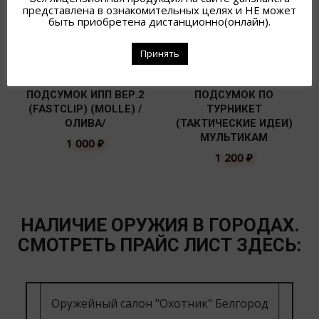
представлена в ознакомительных целях и НЕ может
быть приобретена дистанционно(онлайн).
Принять
ПОДСУМОК ИПП ВЕР.2
ПОДСУМОК ПО
(FASTCLIP) (MOLLE) /
ТУРНИКЕТ
ОЛИВА/
(ТАКТИЧЕСКИЕ ИДЕИ)
МУЛЬТИКАМ
1 000
₽
1 200
₽
НАЛИЧИЕ ОРУЖИЯ В ГОРОДАХ.
СМОТРЕТЬ ПРАЙС ЛИСТ ЗДЕСЬ:
Оружейный салон "Охотник" Белгород