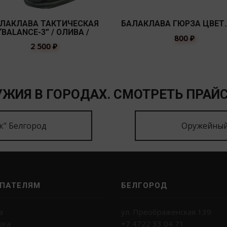
ЛАКЛАВА ТАКТИЧЕСКАЯ
БАЛАКЛАВА ГЮРЗА ЦВЕТ
“BALANCE-3” / ОЛИВА /
800
₽
2 500
₽
ЖИЯ В ГОРОДАХ. СМОТРЕТЬ ПРАЙС
к" Белгород
Оружейный
ПАТЕЛЯМ
БЕЛГОРОД
а
ул. Преображенская 139
вка
+7 4722 33 04 71