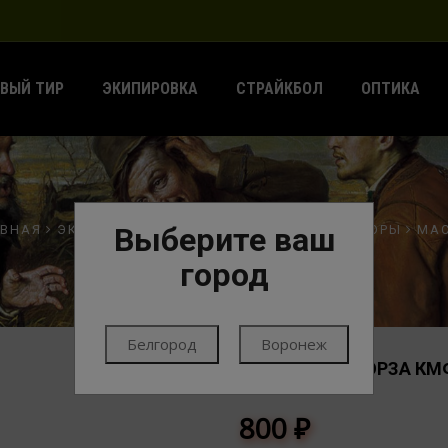
ВЫЙ ТИР
ЭКИПИРОВКА
СТРАЙКБОЛ
ОПТИКА
Выберите ваш
АВНАЯ
ЭКИПИРОВКА
ОДЕЖДА
ГОЛОВНЫЕ УБОРЫ
МА
город
Белгород
Воронеж
БАЛАКЛАВА ГЮРЗА К
МАСКИ
800
₽