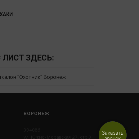
.ХАКИ
 ЛИСТ ЗДЕСЬ:
 салон "Охотник" Воронеж
ВОРОНЕЖ
394086
Заказать
ул. Южно-Моравская 27, стр.3
звонок