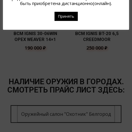
быть приобретена дистанционно(онлайн).
Принять
BCM IGNIS 30-06WIN
BCM IGNIS BT-20 6,5
ОРЕХ WEAVER 14×1
СREEDMOOR
190 000
₽
250 000
₽
НАЛИЧИЕ ОРУЖИЯ В ГОРОДАХ.
СМОТРЕТЬ ПРАЙС ЛИСТ ЗДЕСЬ:
Оружейный салон "Охотник" Белгород