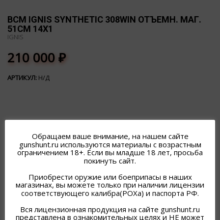
BCM IGNIS SYNTHETIC 308WIN ОТЪЕМН. МАГ.
51СМ 14Х1
IGNIS
210 000
₽
АРТИКУЛ:
Н/Д
Обращаем ваше внимание, на нашем сайте
gunshunt.ru используются материалы с возрастным
ПОХОЖИЕ ТОВАРЫ
ограничением 18+. Если вы младше 18 лет, просьба
покинуть сайт.
Приобрести оружие или боеприпасы в наших
магазинах, вы можете только при наличии лицензии
соответствующего калибра(РОХа) и паспорта РФ.
Вся лицензионная продукция на сайте gunshunt.ru
представлена в ознакомительных целях и НЕ может