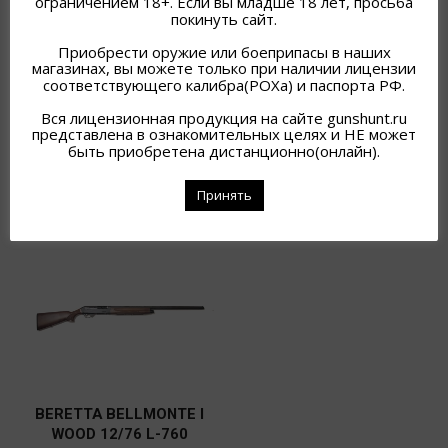
ограничением 18+. Если вы младше 18 лет, просьба
АРТИКУЛ:
Н/Д
покинуть сайт.
Приобрести оружие или боеприпасы в наших
магазинах, вы можете только при наличии лицензии
соответствующего калибра(РОХа) и паспорта РФ.
Вся лицензионная продукция на сайте gunshunt.ru
представлена в ознакомительных целях и НЕ может
быть приобретена дистанционно(онлайн).
ПОХОЖИЕ ТОВАРЫ
Принять
BERETTA BELLMONTE I
WOOD 12/76 L-760