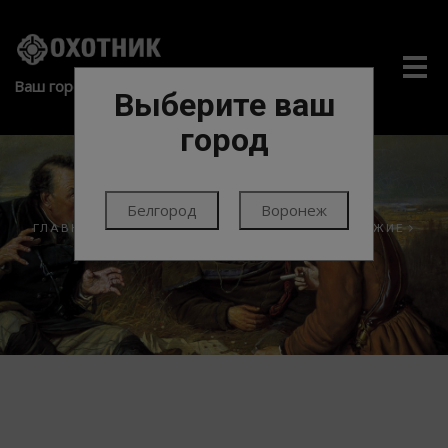
Me
Ваш город:
Выберите ваш
город
Белгород
Воронеж
ГЛАВНАЯ
ОРУЖИЕ
ГЛАДКОСТВОЛЬНОЕ ОРУЖИЕ
BERETTА (ИТАЛИЯ)