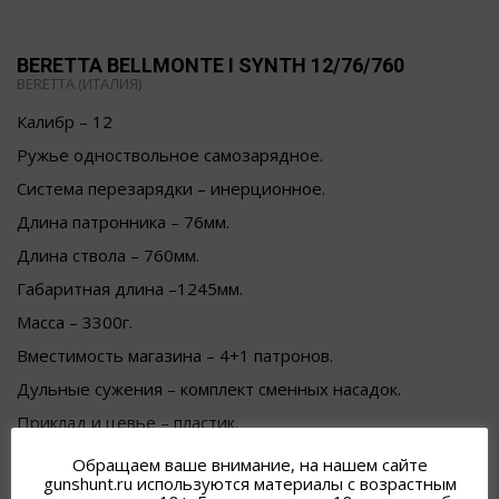
BERETTA BELLMONTE I SYNTH 12/76/760
BERETTА (ИТАЛИЯ)
Калибр – 12
Ружье одноствольное самозарядное.
Система перезарядки – инерционное.
Длина патронника – 76мм.
Длина ствола – 760мм.
Габаритная длина –1245мм.
Масса – 3300г.
Вместимость магазина – 4+1 патронов.
Дульные сужения – комплект сменных насадок.
Приклад и цевье – пластик.
145 000
₽
Обращаем ваше внимание, на нашем сайте
gunshunt.ru используются материалы с возрастным