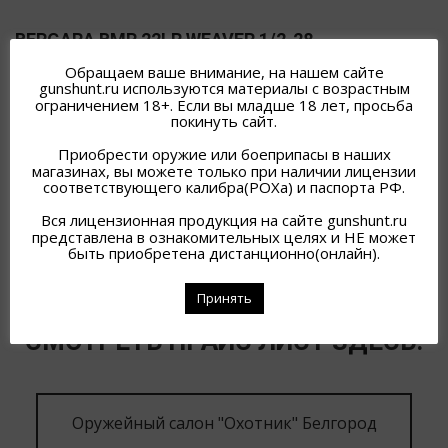
BERGARA BMR 22LR WEAVER 1/2-28
BERGARA
Обращаем ваше внимание, на нашем сайте
gunshunt.ru используются материалы с возрастным
165 000
₽
ограничением 18+. Если вы младше 18 лет, просьба
покинуть сайт.
АРТИКУЛ:
Н/Д
Приобрести оружие или боеприпасы в наших
магазинах, вы можете только при наличии лицензии
соответствующего калибра(РОХа) и паспорта РФ.
Вся лицензионная продукция на сайте gunshunt.ru
представлена в ознакомительных целях и НЕ может
быть приобретена дистанционно(онлайн).
Принять
НАЛИЧИЕ ОРУЖИЯ В ГОРОДАХ.
СМОТРЕТЬ ПРАЙС ЛИСТ ЗДЕСЬ:
Оружейный салон "Охотник" Белгород