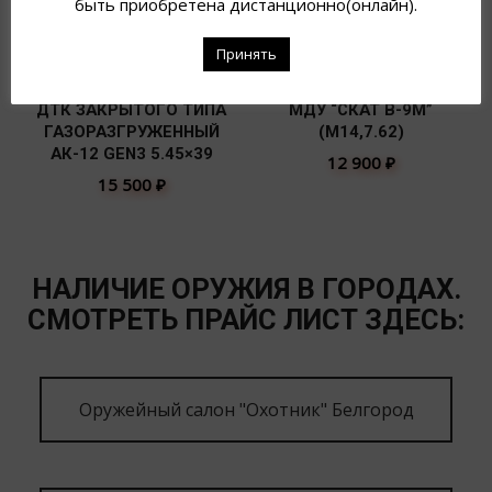
быть приобретена дистанционно(онлайн).
Принять
ДТК ЗАКРЫТОГО ТИПА
МДУ “СКАТ В-9М”
ГАЗОРАЗГРУЖЕННЫЙ
(М14,7.62)
АК-12 GEN3 5.45×39
12 900
₽
15 500
₽
НАЛИЧИЕ ОРУЖИЯ В ГОРОДАХ.
СМОТРЕТЬ ПРАЙС ЛИСТ ЗДЕСЬ:
Оружейный салон "Охотник" Белгород