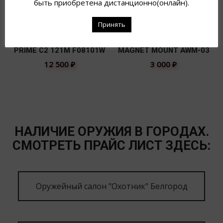
быть приобретена дистанционно(онлайн).
Принять
ФОНАРЬ ARMYTEK EDC
КРЕПЛЕНИЕ ARMYTEK
PRIME C2 121M F08101W
MAGNET MOUNT AWM-03
12 500
₽
3 000
₽
НАЛИЧИЕ ОРУЖИЯ В ГОРОДАХ.
СМОТРЕТЬ ПРАЙС ЛИСТ ЗДЕСЬ:
Оружейный салон "Охотник" Белгород