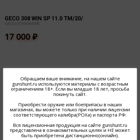
GECO 308 WIN SP 11.0 TM/20/
GECO (ГЕРМАНИЯ)
17 000
₽
Обращаем ваше внимание, на нашем сайте
gunshunt.ru используются материалы с возрастным
ПОХОЖИЕ ТОВАРЫ
ограничением 18+. Если вы младше 18 лет, просьба
покинуть сайт.
Приобрести оружие или боеприпасы в наших
магазинах, вы можете только при наличии лицензии
соответствующего калибра(РОХа) и паспорта РФ.
Вся лицензионная продукция на сайте gunshunt.ru
представлена в ознакомительных целях и НЕ может
быть приобретена дистанционно(онлайн).