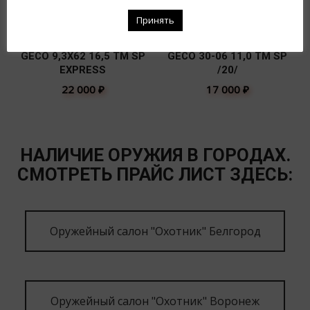
Принять
GECO 9,3Х62 16,5 TM SP
GECO 30-06 11,0 TM SP
EXPRESS
/20/
22 000
₽
17 000
₽
НАЛИЧИЕ ОРУЖИЯ В ГОРОДАХ.
СМОТРЕТЬ ПРАЙС ЛИСТ ЗДЕСЬ:
Оружейный салон "Охотник" Белгород
Оружейный салон "Охотник" Воронеж