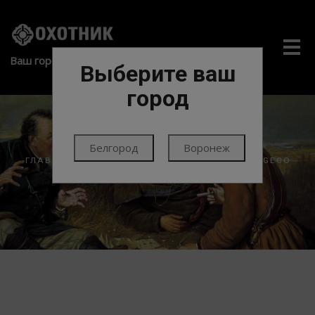
Me
Ваш город:
Выберите ваш
город
Белгород
Воронеж
ГЛАВНАЯ
ПАТРОНЫ
ПАТРОНЫ НАРЕЗНЫЕ
GECO
(ГЕРМАНИЯ)