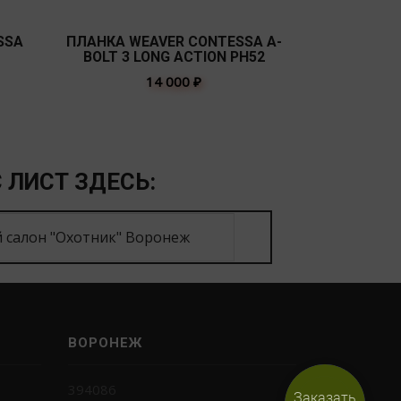
SSA
ПЛАНКА WEAVER CONTESSA A-
КРОНШТЕ
BOLT 3 LONG ACTION PH52
F
14 000
₽
 ЛИСТ ЗДЕСЬ:
 салон "Охотник" Воронеж
ВОРОНЕЖ
394086
Заказать