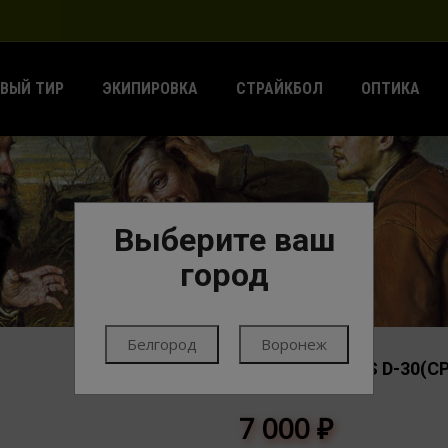
ВЫЙ ТИР
ЭКИПИРОВКА
СТРАЙКБОЛ
ОПТИКА
Выберите ваш
ГЛАВНАЯ
КРОНШТЕЙНЫ
РАЗНЫЕ
город
Белгород
Воронеж
КОЛЬЦА KONUS D-30(С
РАЗНЫЕ
7 000
₽