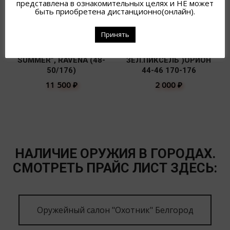
представлена в ознакомительных целях и НЕ может
быть приобретена дистанционно(онлайн).
Принять
КОСТЮМ МУЖСКОЙ
КОСТЮМ
ЛЕТНИЙ “STALKER
ПИОНЕР(СОРОЧКА
SUMMER”, RAVENA (48-
ЗЕЛ.ПИКСЕЛЬ )ОРИОН
50/176)
44-46 170-176
11 500
₽
2 000
₽
НАЛИЧИЕ ОРУЖИЯ В ГОРОДАХ.
СМОТРЕТЬ ПРАЙС ЛИСТ ЗДЕСЬ:
Оружейный салон "Охотник" Белгород