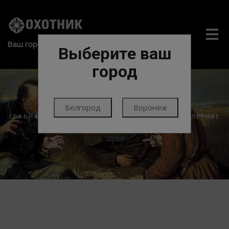
Me
Ваш город:
Выберите ваш
город
Белгород
Воронеж
ГЛАВНАЯ
ЭКИПИРОВКА
ОДЕЖДА
КОСТЮМЫ ЛЕТНИЕ