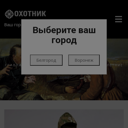
Me
Ваш город:
Выберите ваш
город
Белгород
Воронеж
ГЛАВНАЯ
ЭКИПИРОВКА
ОДЕЖДА
КОСТЮМЫ ЛЕТНИЕ