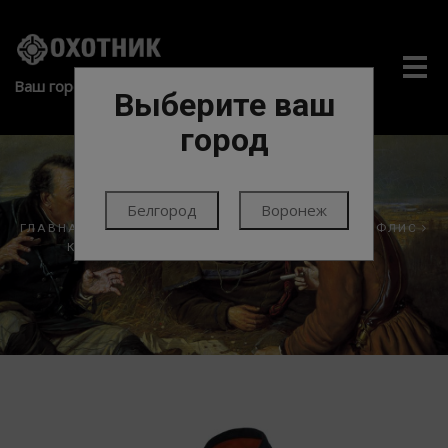
Me
Ваш город:
Выберите ваш
город
Белгород
Воронеж
ГЛАВНАЯ
ЭКИПИРОВКА
ОДЕЖДА
КОСТЮМЫ ФЛИС
КОСТЮМ ТРИКОТАЖНЫЙ ENERGY ЧЕРНЫЙ