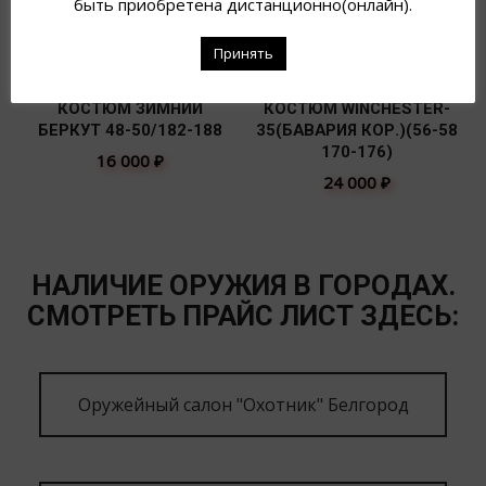
быть приобретена дистанционно(онлайн).
Принять
КОСТЮМ ЗИМНИЙ
КОСТЮМ WINCHESTER-
БЕРКУТ 48-50/182-188
35(БАВАРИЯ КОР.)(56-58
170-176)
16 000
₽
24 000
₽
НАЛИЧИЕ ОРУЖИЯ В ГОРОДАХ.
СМОТРЕТЬ ПРАЙС ЛИСТ ЗДЕСЬ:
Оружейный салон "Охотник" Белгород