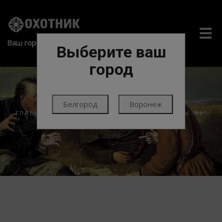
Me
Ваш город:
Выберите ваш
город
Белгород
Воронеж
ГЛАВНАЯ
ЭКИПИРОВКА
ОДЕЖДА
КОСТЮМЫ -35°
ЭКСТРИМ