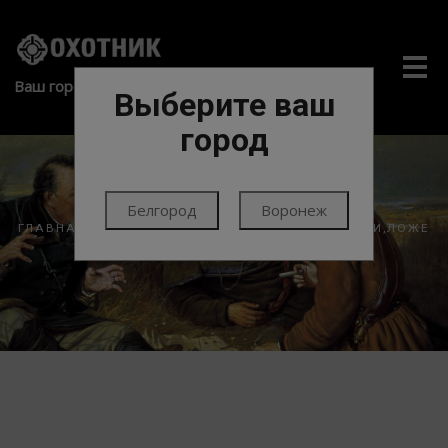
Me
Ваш город:
Выберите ваш
город
Белгород
Воронеж
ГЛАВНАЯ
ЭКИПИРОВКА
ОБВЕС
ЦЕВЬЯ,ШАССИ,ЛОЖЕ