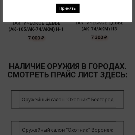
Принять
ТАКТИЧЕСКОЕ ЦЕВЬЕ
ТАКТИЧЕСКОЕ ЦЕВЬЁ
(АК-74/АКМ) Н3
(АК-105/АК-74/АКМ) Н-1
7 300
₽
7 000
₽
НАЛИЧИЕ ОРУЖИЯ В ГОРОДАХ.
СМОТРЕТЬ ПРАЙС ЛИСТ ЗДЕСЬ:
Оружейный салон "Охотник" Белгород
Оружейный салон "Охотник" Воронеж