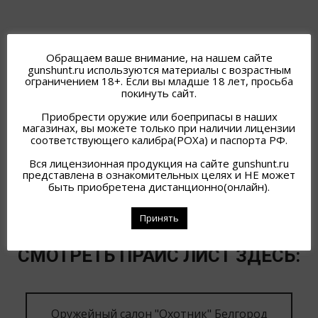
КРОССОВКИ 230A HUMTTO MAROON/BLACK 45
КРОССОВКИ 230A HUMTTO MAROON/BLACK
Обращаем ваше внимание, на нашем сайте
gunshunt.ru используются материалы с возрастным
6 300
₽
ограничением 18+. Если вы младше 18 лет, просьба
покинуть сайт.
АРТИКУЛ:
150230A-1
Приобрести оружие или боеприпасы в наших
магазинах, вы можете только при наличии лицензии
соответствующего калибра(РОХа) и паспорта РФ.
Вся лицензионная продукция на сайте gunshunt.ru
представлена в ознакомительных целях и НЕ может
быть приобретена дистанционно(онлайн).
Принять
НАЛИЧИЕ ОРУЖИЯ В ГОРОДАХ.
СМОТРЕТЬ ПРАЙС ЛИСТ ЗДЕСЬ:
Оружейный салон "Охотник" Белгород