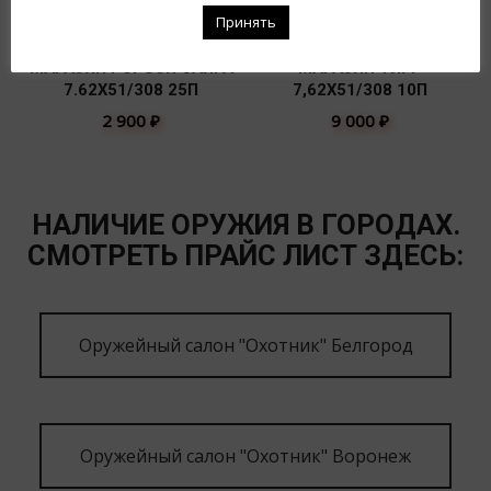
Принять
МАГАЗИН PUFGUN САЙГА
МАГАЗИН ТИГР
7.62Х51/308 25П
7,62Х51/308 10П
2 900
₽
9 000
₽
НАЛИЧИЕ ОРУЖИЯ В ГОРОДАХ.
СМОТРЕТЬ ПРАЙС ЛИСТ ЗДЕСЬ:
Оружейный салон "Охотник" Белгород
Оружейный салон "Охотник" Воронеж