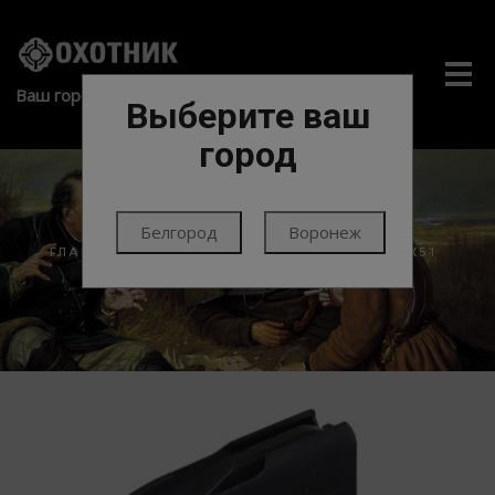
Me
Ваш город:
Выберите ваш
город
Белгород
Воронеж
ГЛАВНАЯ
ЭКИПИРОВКА
МАГАЗИНЫ
7.62Х51