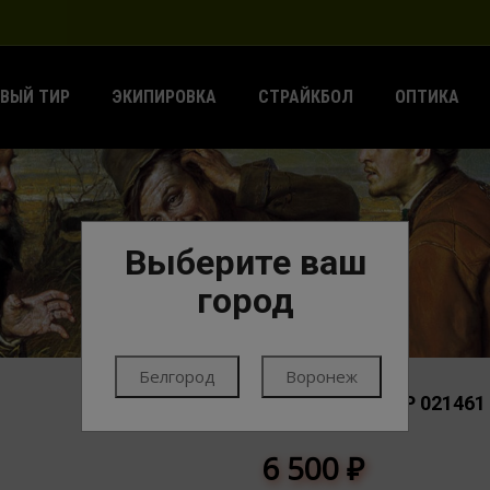
ВЫЙ ТИР
ЭКИПИРОВКА
СТРАЙКБОЛ
ОПТИКА
Выберите ваш
ГЛАВНАЯ
НОЖИ
НОЖИ
КИЗЛЯР
город
Белгород
Воронеж
НОЖ ЛЕГИОНЕР 021461 
КИЗЛЯР
6 500
₽