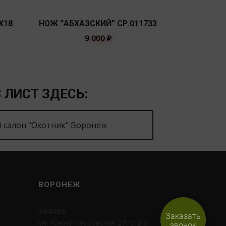
Х18
НОЖ “АБХАЗСКИЙ” СР.011733
ЛЕОПАРД
9 000
₽
 ЛИСТ ЗДЕСЬ:
 салон "Охотник" Воронеж
ВОРОНЕЖ
394086
Заказать
ул. Южно-Моравская 27, стр.3
звонок