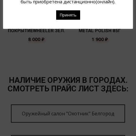
быть приобретена дистанционно(онлайн).
Принять
КЕРАМИЧЕСКОЕ
ПАСТА ПОЛИР.LOSSO
ПОКРЫТИЕWHEELER ЗЕЛ.
METAL POLISH 85Г
8 000
₽
1 900
₽
НАЛИЧИЕ ОРУЖИЯ В ГОРОДАХ.
СМОТРЕТЬ ПРАЙС ЛИСТ ЗДЕСЬ:
Оружейный салон "Охотник" Белгород