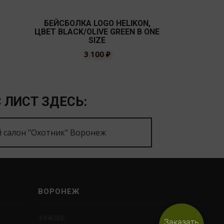
БЕЙСБОЛКА LOGO HELIKON,
ПАНА
ЦВЕТ BLACK/OLIVE GREEN B ONE
МУЛЬТ
SIZE
3 100
₽
 ЛИСТ ЗДЕСЬ:
 салон "Охотник" Воронеж
ВОРОНЕЖ
394086
Заказать