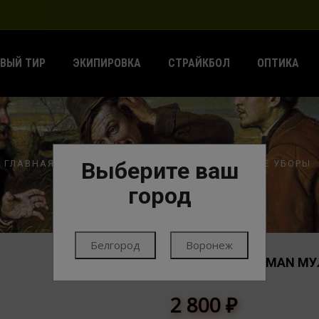
ВЫЙ ТИР
ЭКИПИРОВКА
СТРАЙКБОЛ
ОПТИКА
Выберите ваш
ГЛАВНАЯ
ЭКИПИРОВКА
ОДЕЖДА
ГОЛОВНЫЕ УБОРЫ
город
Белгород
Воронеж
ПАНАМА WOODMAN МУЛ
ГОЛОВНЫЕ УБОРЫ
2 800
₽