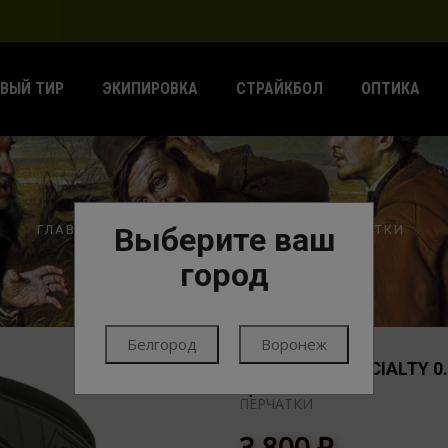
ВЫЙ ТИР
ЭКИПИРОВКА
СТРАЙКБОЛ
ОПТИКА
Выберите ваш
ГЛАВНАЯ
ЭКИПИРОВКА
ОДЕЖДА
ПЕРЧАТКИ
город
Белгород
Воронеж
ПЕРЧАТКИ SPECIALTY 0
ЦВЕТ BLACK L
ПЕРЧАТКИ
3 800
₽