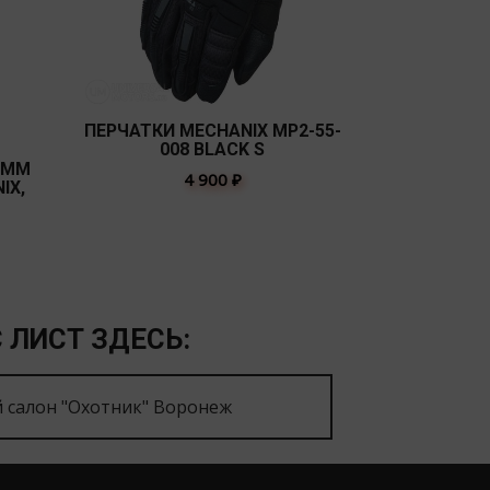
ПЕРЧАТ
THINSULAT
ПЕРЧАТКИ MECHANIX MP2-55-
O
008 BLACK S
5MM
4 900
₽
IX,
 ЛИСТ ЗДЕСЬ:
 салон "Охотник" Воронеж