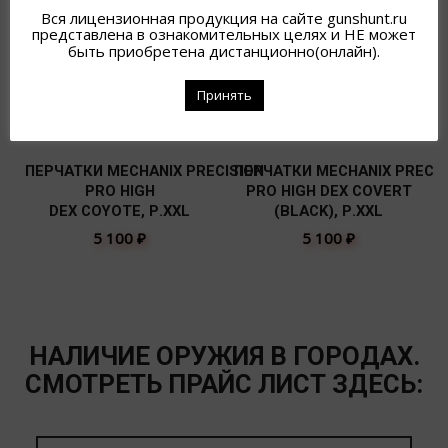
Вся лицензионная продукция на сайте gunshunt.ru
представлена в ознакомительных целях и НЕ может
быть приобретена дистанционно(онлайн).
Принять
ПЕРЧАТКИ MECHANIX PRECISION
ПЕРЧАТКИ MECHANIX PRECIS
PRO HIGH
PRO HIGH DEX COVERT
DEX СOYOTE, Р.XXL
(BLACK), Р.XXL
5 100
₽
5 100
₽
НАЛИЧИЕ ОРУЖИЯ В ГОРОДАХ.
СМОТРЕТЬ ПРАЙС ЛИСТ ЗДЕСЬ: