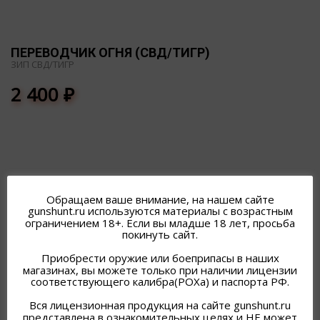
ПЕРЕВОДЧИК ОГНЯ (СВД/ТИГР)
ЗИП СВД/ТИГР
2 400
₽
Обращаем ваше внимание, на нашем сайте
ПОХОЖИЕ ТОВАРЫ
gunshunt.ru используются материалы с возрастным
ограничением 18+. Если вы младше 18 лет, просьба
покинуть сайт.
Приобрести оружие или боеприпасы в наших
магазинах, вы можете только при наличии лицензии
соответствующего калибра(РОХа) и паспорта РФ.
Вся лицензионная продукция на сайте gunshunt.ru
представлена в ознакомительных целях и НЕ может