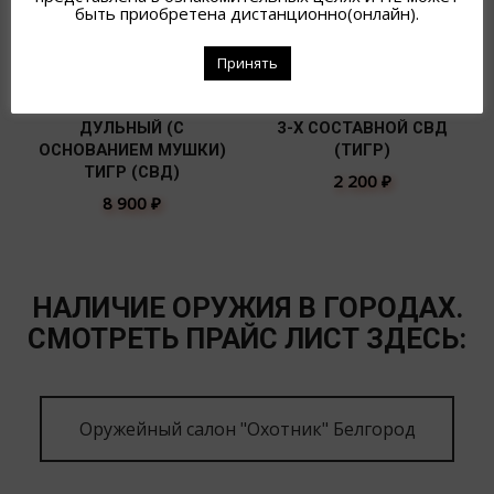
быть приобретена дистанционно(онлайн).
Принять
КОМПЕНСАТОР
ШОМПОЛ ТРЕХГРАННЫЙ
ДУЛЬНЫЙ (С
3-Х СОСТАВНОЙ СВД
ОСНОВАНИЕМ МУШКИ)
(ТИГР)
ТИГР (СВД)
2 200
₽
8 900
₽
НАЛИЧИЕ ОРУЖИЯ В ГОРОДАХ.
СМОТРЕТЬ ПРАЙС ЛИСТ ЗДЕСЬ:
Оружейный салон "Охотник" Белгород