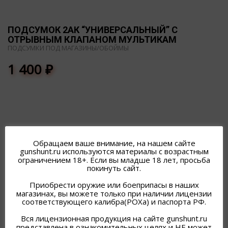
ПОДСУМОК 2АК “УНИВЕРСАЛЬНЫЙ” С
ОТРЫВНЫМ КЛАПАНОМ МУЛЬТИКАМ
ПОДСУМКИ ПОД МАГАЗИНЫ/ОБОЙМЫ
1 400
₽
Обращаем ваше внимание, на нашем сайте
ПОХОЖИЕ ТОВАРЫ
gunshunt.ru используются материалы с возрастным
ограничением 18+. Если вы младше 18 лет, просьба
покинуть сайт.
Приобрести оружие или боеприпасы в наших
магазинах, вы можете только при наличии лицензии
соответствующего калибра(РОХа) и паспорта РФ.
Вся лицензионная продукция на сайте gunshunt.ru
представлена в ознакомительных целях и НЕ может