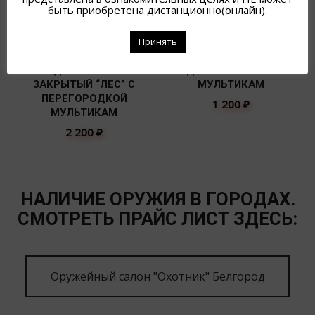
быть приобретена дистанционно(онлайн).
Принять
ПОДСУМОК 2РПК
ПОДСУМОК ПП НА 30П.
ЗАКРЫТЫЙ “ЛЕС” С
МУЛЬТИКАМ
ПЕРЕГОРОДКОЙ
1 200
₽
МУЛЬТИКАМ
2 200
₽
НАЛИЧИЕ ОРУЖИЯ В ГОРОДАХ.
СМОТРЕТЬ ПРАЙС ЛИСТ ЗДЕСЬ:
Оружейный салон "Охотник" Белгород