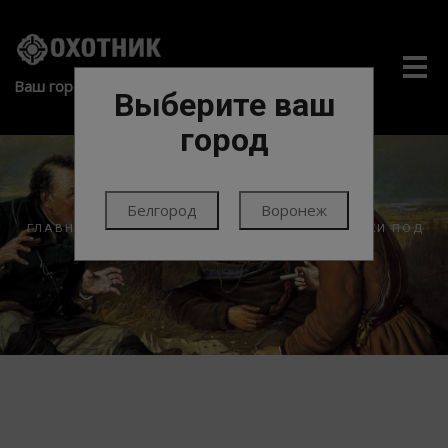
Me
Ваш город:
Выберите ваш
город
Белгород
Воронеж
ГЛАВНАЯ
ЭКИПИРОВКА
ТАКТИКА
ПОДСУМКИ ПОД
МАГАЗИНЫ/ОБОЙМЫ