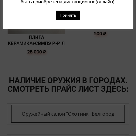
быть приобретена дистанционно(онлайн).
Принять
ПАТЧ “ФЛАГ СССР”,
ЦВЕТ КРАСНЫЙ
500
₽
ПЛИТА
КЕРАМИКА+СВМПЭ Р-Р Л
28 000
₽
НАЛИЧИЕ ОРУЖИЯ В ГОРОДАХ.
СМОТРЕТЬ ПРАЙС ЛИСТ ЗДЕСЬ:
Оружейный салон "Охотник" Белгород