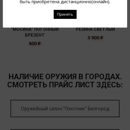
быть приобретена дистанционно(онлайн).
Принять
РЕМЕНЬ КО-91
РЕМЕНЬ CZ КОЖА/
“МОСИНА” ПОГОННЫЙ
РЕЗИНА СВЕТЛЫЙ
БРЕЗЕНТ
3 900
₽
800
₽
НАЛИЧИЕ ОРУЖИЯ В ГОРОДАХ.
СМОТРЕТЬ ПРАЙС ЛИСТ ЗДЕСЬ:
Оружейный салон "Охотник" Белгород