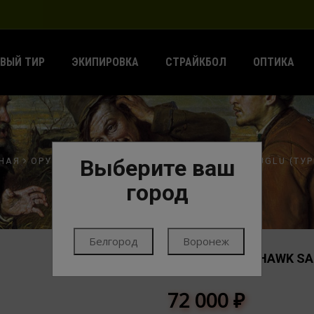
ВЫЙ ТИР
ЭКИПИРОВКА
СТРАЙКБОЛ
ОПТИКА
Выберите ваш
НАЯ
ОРУЖИЕ
ГЛАДКОСТВОЛЬНОЕ ОРУЖИЕ
HUGLU (ТУР
город
Белгород
Воронеж
РУЖЬЕ HUGLU HAWK SAP
HUGLU (ТУРЦИЯ)
72 000
₽