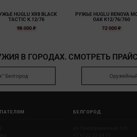
УЖЬЕ HUGLU XR8 BLACK
РУЖЬЕ HUGLU RENOVA M
TACTIC К.12/76
OAK К12/76/760
98 000
₽
72 000
₽
ЖИЯ В ГОРОДАХ. СМОТРЕТЬ ПРАЙС
к" Белгород
Оружейный
ПАТЕЛЯМ
БЕЛГОРОД
а
ул. Преображенская 139
вка
+7 4722 33 04 71