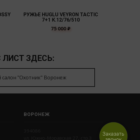
OSSY
РУЖЬЕ HUGLU VEYRON TACTIC
РУЖЬЕ HUG
7+1 К.12/76/510
PUM
75 000
₽
 ЛИСТ ЗДЕСЬ:
 салон "Охотник" Воронеж
ВОРОНЕЖ
394086
Заказать
ул. Южно-Моравская 27, стр.3
звонок