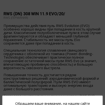
RWS (DN) 308 WIN 11.9 EVO/20/
RWS (ГЕРМАНИЯ)
Преимущества действия пуль RWS Evolution (EVO)
особенно хорошо видны при попадании в кость крупной
дичи. Классические полуоболочечные пули в этом случае
фрагментируются и обладают меньшей глубиной
поражения. Стабильность же массы пуль Evo
сохраняется даже при попадании в кость.
Специальная технология сплавления свинцового
сердечника с оболочкой из томпака (Power-Bonding-
Technologie) обеспечивает практически полное
сохранение остаточной массы пули RWS Evo (а значит,
впечатляющую пробивную способность) и большую
вероятность сквозного выстрела.
Повышенная точность достигается рядом
конструктивных решений: аэродинамической формой и
баллистической полусферой. Пули RWS EVO имеют
оптимальную траекторию и высокую энергию входа
даже с большого расстояния.
Благодаря конструктивным преимуществам RWS EVO
всегда надежно обеспечивает глубокое воздействие
независимо от дистанции
Обращаем ваше внимание, на нашем сайте