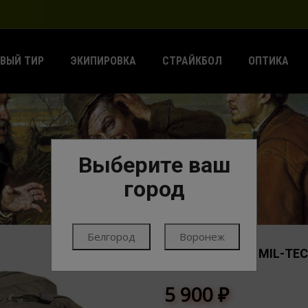
ВЫЙ ТИР
ЭКИПИРОВКА
СТРАЙКБОЛ
ОПТИКА
Выберите ваш
ГЛАВНАЯ
ЭКИПИРОВКА
РЮКЗАКИ
город
Белгород
Воронеж
РЮКЗАК LARGE MIL-TEC,
РЮКЗАКИ
5 900
₽