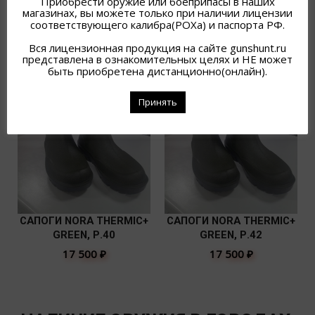
Приобрести оружие или боеприпасы в наших
магазинах, вы можете только при наличии лицензии
соответствующего калибра(РОХа) и паспорта РФ.
Вся лицензионная продукция на сайте gunshunt.ru
представлена в ознакомительных целях и НЕ может
быть приобретена дистанционно(онлайн).
Принять
САПОГИ NORA THERMIC+
САПОГИ NORA THERMIC+
GREEN, Р.40
GREEN, Р.42
17 500
₽
17 500
₽