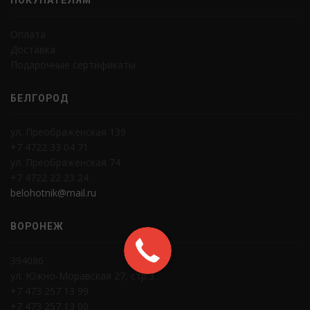
ПОКУПАТЕЛЯМ
Оплата
Доставка
Подарочные сертификаты
БЕЛГОРОД
ул. Преображенская 139
+7 4722 33 04 71
ул. Преображенская 74
+7 4722 22 23 24
belohotnik@mail.ru
ВОРОНЕЖ
394086
ул. Южно-Моравская 27, стр.3
+7 473 257 13 99
+7 473 257 13 00