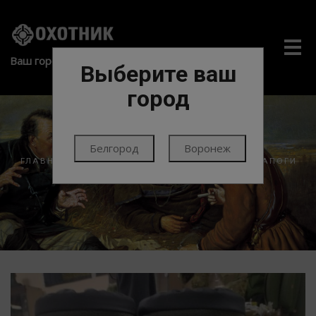
Me
Ваш город:
Выберите ваш
город
Белгород
Воронеж
ГЛАВНАЯ
ЭКИПИРОВКА
ОБУВЬ
САПОГИ
САПОГИ
NORA THERMIC+ GREEN