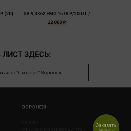
Р.(20)
SB 9,3Х62 FMG 15.0ГР/20ШТ./
SB 223 REM
ЭКС
22 000
₽
 ЛИСТ ЗДЕСЬ:
 салон "Охотник" Воронеж
ВОРОНЕЖ
394086
Заказать
ул. Южно-Моравская 27, стр.3
звонок