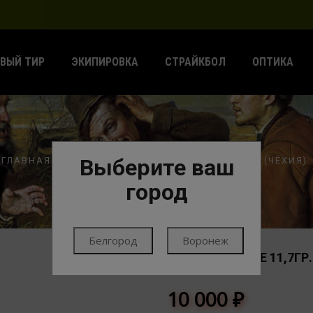
ВЫЙ ТИР
ЭКИПИРОВКА
СТРАЙКБОЛ
ОПТИКА
Выберите ваш
ГЛАВНАЯ
ПАТРОНЫ
ПАТРОНЫ НАРЕЗНЫЕ
SB (ЧЕХИЯ)
город
Белгород
Воронеж
SB 308 WIN SPCE 11,7ГР.
SB (ЧЕХИЯ)
10 000
₽