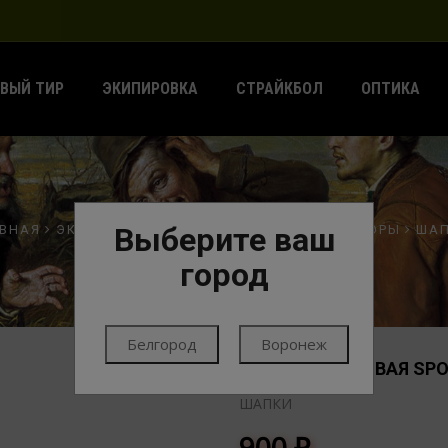
ВЫЙ ТИР
ЭКИПИРОВКА
СТРАЙКБОЛ
ОПТИКА
Выберите ваш
АВНАЯ
ЭКИПИРОВКА
ОДЕЖДА
ГОЛОВНЫЕ УБОРЫ
ША
город
Белгород
Воронеж
ШАПКА ФЛИСОВАЯ SPORT
WOLF
ШАПКИ
900
₽