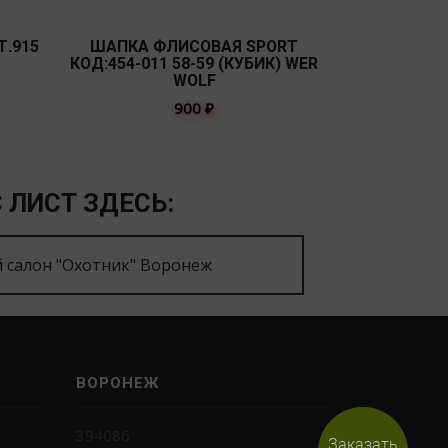
.915
ШАПКА ФЛИСОВАЯ SPORT
9623-6/ШАП
КОД:454-011 58-59 (КУБИК) WER
WOLF
900
₽
 ЛИСТ ЗДЕСЬ:
 салон "Охотник" Воронеж
ВОРОНЕЖ
394086
Заказать