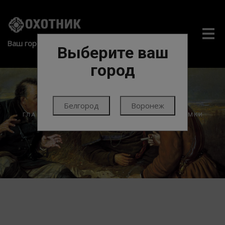
Me
Ваш город:
Выберите ваш
город
Белгород
Воронеж
ГЛАВНАЯ
ЭКИПИРОВКА
ТАКТИКА
ПОДСУМКИ
ПРОЧЕЕ