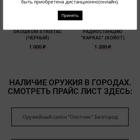
быть приобретена дистанционно(онлайн).
Принять
ПОДСУМОК УТИЛИТ. С
ПОДСУМОК ПОД
ОКОШКОМ STRIXTAC
РАДИОСТАНЦИЮ
(ЧЕРНЫЙ)
“КАРКАС” (КОЙОТ)
1 000
₽
1 200
₽
НАЛИЧИЕ ОРУЖИЯ В ГОРОДАХ.
СМОТРЕТЬ ПРАЙС ЛИСТ ЗДЕСЬ:
Оружейный салон "Охотник" Белгород