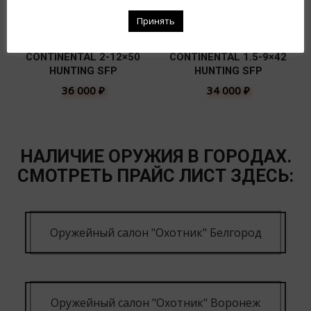
Принять
VECTOR SCOM-15
VECTOR SCOM-23
CONTINENTAL 2-12×50
CONTINENTAL 1.5-9×42
HUNTING SFP
HUNTING SFP
36 000
₽
34 000
₽
НАЛИЧИЕ ОРУЖИЯ В ГОРОДАХ.
СМОТРЕТЬ ПРАЙС ЛИСТ ЗДЕСЬ:
Оружейный салон "Охотник" Белгород
Оружейный салон "Охотник" Воронеж