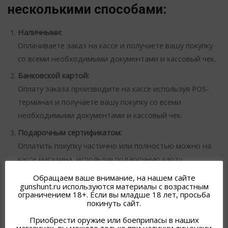
несколькими способами:
Наличными:
Оплачиваете заказ на кассе и получаете вашу покупку
со всеми необходимыми документами и кассовый чек.
Банковской картой:
Оплату заказа производите на кассе используя POS-
терминал и получаете вашу покупку со всеми
необходимыми документами и кассовый чек.
Подарочным сертификатом:
Оплатить покупку частично или полностью можно на
кассе магазина, используя подарочную карту
“Охотник”.
Обращаем ваше внимание, на нашем сайте
gunshunt.ru используются материалы с возрастным
ограничением 18+. Если вы младше 18 лет, просьба
покинуть сайт.
Приобрести оружие или боеприпасы в наших
НАЛИЧИЕ ОРУЖИЯ В ГОРОДАХ.