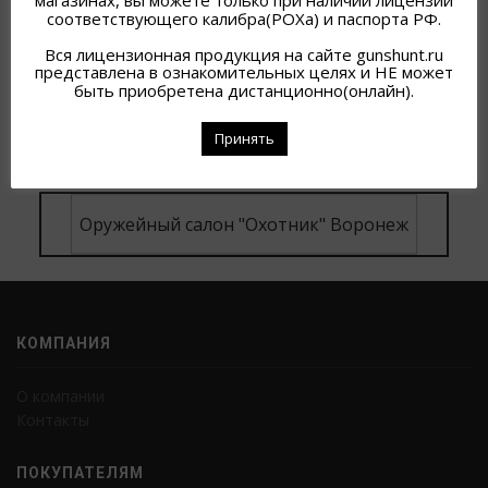
магазинах, вы можете только при наличии лицензии
соответствующего калибра(РОХа) и паспорта РФ.
СМОТРЕТЬ ПРАЙС ЛИСТ ЗДЕСЬ:
Вся лицензионная продукция на сайте gunshunt.ru
представлена в ознакомительных целях и НЕ может
быть приобретена дистанционно(онлайн).
Оружейный салон "Охотник" Белгород
Принять
Оружейный салон "Охотник" Воронеж
КОМПАНИЯ
О компании
Контакты
ПОКУПАТЕЛЯМ