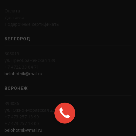
Оплата
Доставка
Подарочные сертификаты
БЕЛГОРОД
308015
ул. Преображенская 139
+7 4722 33 04 71
belohotnik@mail.ru
ВОРОНЕЖ
394086
ул. Южно-Моравская 27, стр.3
+7 473 257 13 99
+7 473 257 13 00
belohotnik@mail.ru