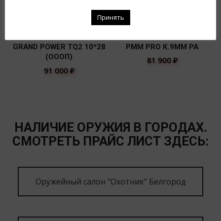
Принять
GRAND POWER TQ2 10*28
PMМ PRO К.9ММ РА
(ОООП)
81 900
₽
91 000
₽
НАЛИЧИЕ ОРУЖИЯ В ГОРОДАХ.
СМОТРЕТЬ ПРАЙС ЛИСТ ЗДЕСЬ:
Оружейный салон "Охотник" Белгород