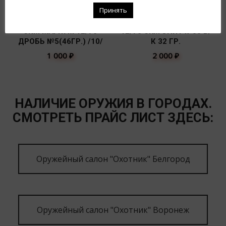
Принять
СКМ МАГНУМ 12/76
12/70 СKМ ЭЛИТ №00 Б/
ДРОБЬ №5(46ГР.) /10/
К 32 ГР.
1 000
₽
2 000
₽
НАЛИЧИЕ ОРУЖИЯ В ГОРОДАХ.
СМОТРЕТЬ ПРАЙС ЛИСТ ЗДЕСЬ:
Оружейный салон "Охотник" Белгород
Оружейный салон "Охотник" Воронеж