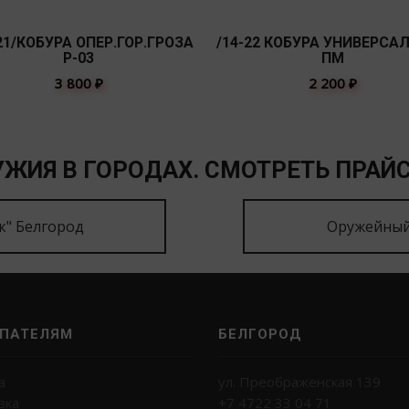
21/КОБУРА ОПЕР.ГОР.ГРОЗА
/14-22 КОБУРА УНИВЕРСА
Р-03
ПМ
3 800
₽
2 200
₽
ЖИЯ В ГОРОДАХ. СМОТРЕТЬ ПРАЙС
к" Белгород
Оружейный
ПАТЕЛЯМ
БЕЛГОРОД
а
ул. Преображенская 139
вка
+7 4722 33 04 71