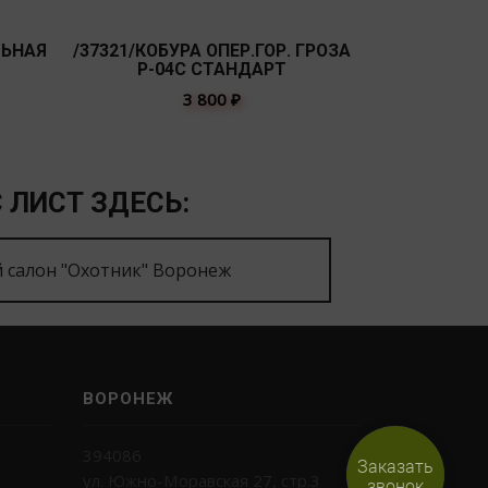
ЛЬНАЯ
/37321/КОБУРА ОПЕР.ГОР. ГРОЗА
/37121/ КО
Р-04С СТАНДАРТ
ГРОЗА 
3 800
₽
 ЛИСТ ЗДЕСЬ:
 салон "Охотник" Воронеж
ВОРОНЕЖ
394086
Заказать
ул. Южно-Моравская 27, стр.3
звонок