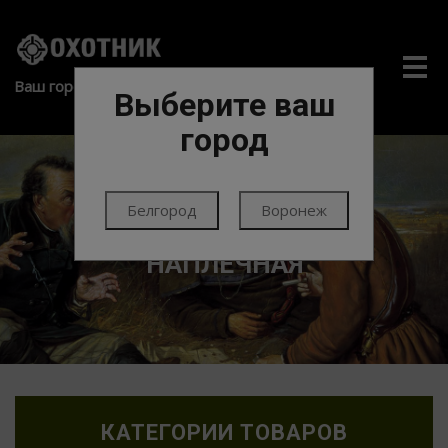
Me
Ваш город:
Выберите ваш
город
Белгород
Воронеж
ГЛАВНАЯ
ЭКИПИРОВКА
КОБУРЫ
НАПЛЕЧНАЯ
КАТЕГОРИИ ТОВАРОВ