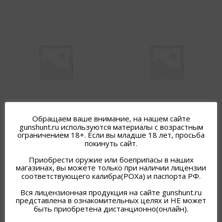
/127-3/КОБУРА
/135/ КОБУРА “ЛИДЕР ТТ”
Обращаем ваше внимание, на нашем сайте
“МАКАРЫЧ” (III)
НАПЛЕЧНАЯ
gunshunt.ru используются материалы с возрастным
ограничением 18+. Если вы младше 18 лет, просьба
2 200
₽
2 200
₽
покинуть сайт.
В наличии
В наличии
Приобрести оружие или боеприпасы в наших
Подробнее
Подробнее
магазинах, вы можете только при наличии лицензии
соответствующего калибра(РОХа) и паспорта РФ.
Вся лицензионная продукция на сайте gunshunt.ru
представлена в ознакомительных целях и НЕ может
быть приобретена дистанционно(онлайн).