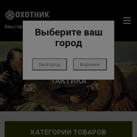
Me
Ваш город:
Выберите ваш
город
Белгород
Воронеж
ГЛАВНАЯ
ЭКИПИРОВКА
КОБУРЫ
ТАКТИКА
КАТЕГОРИИ ТОВАРОВ