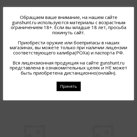
Обращаем ваше внимание, на нашем сайте
gunshunt.ru используются материалы с возрастным
ограничением 18+. Если вы младше 18 лет, просьба
покинуть сайт.
Приобрести оружие или боеприпасы в наших
магазинах, вы можете только при наличии лицензии
соответствующего калибра(РОХа) и паспорта РФ.
КОБУРА АЛЬФА ПМ С
КОБУРА АЛЬФА ПМ С
Вся лицензионная продукция на сайте gunshunt.ru
ПОСНЫМ КРЕПЛЕНИЕМ /
ПОЯСНЫМ КРЕПЛЕНИЕМ /
представлена в ознакомительных целях и НЕ может
КОЙОТ /
ЧЕРНЫЙ /
быть приобретена дистанционно(онлайн).
3 000
₽
3 000
₽
В наличии
В наличии
Принять
Подробнее
Подробнее