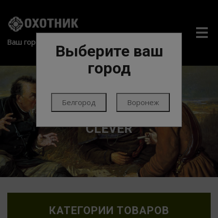
Me
Ваш город:
Выберите ваш
город
Белгород
Воронеж
ГЛАВНАЯ
ПАТРОНЫ
ПАТРОНЫ ГЛАДКИЕ
CLEVER
КАТЕГОРИИ ТОВАРОВ