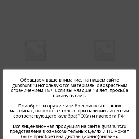
Обращаем ваше внимание, на нашем сайте
ОХОТНИЧИЙ ПАТРОН
ОХОТНИЧИЙ ПАТРОН
gunshunt.ru используются материалы с возрастным
CLEVER 12/70 №7/25/
CLEVER 20/70 №0/25/
ограничением 18+. Если вы младше 18 лет, просьба
покинуть сайт.
3 500
₽
3 500
₽
В наличии
В наличии
Приобрести оружие или боеприпасы в наших
магазинах, вы можете только при наличии лицензии
Подробнее
Подробнее
соответствующего калибра(РОХа) и паспорта РФ.
Вся лицензионная продукция на сайте gunshunt.ru
представлена в ознакомительных целях и НЕ может
быть приобретена дистанционно(онлайн).