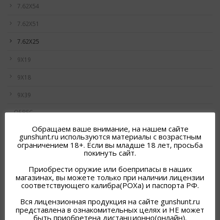
7.62Х54
7.62Х51
7.62Х25
9Х19
9Х18
9Х39
ОБВЕС
Обращаем ваше внимание, на нашем сайте
ТАКТИКА
gunshunt.ru используются материалы с возрастным
ограничением 18+. Если вы младше 18 лет, просьба
ПОДАРОЧНЫЕ НАБОРЫ
покинуть сайт.
ОДЕЖДА
Приобрести оружие или боеприпасы в наших
магазинах, вы можете только при наличии лицензии
ОБУВЬ
соответствующего калибра(РОХа) и паспорта РФ.
ОРУЖИЕ
Вся лицензионная продукция на сайте gunshunt.ru
представлена в ознакомительных целях и НЕ может
быть приобретена дистанционно(онлайн).
ОПТИКА