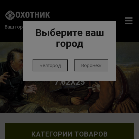
Me
Ваш город:
Выберите ваш
город
Белгород
Воронеж
ГЛАВНАЯ
ЭКИПИРОВКА
МАГАЗИНЫ
7.62Х25
КАТЕГОРИИ ТОВАРОВ