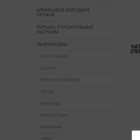
КЛИНКОВОЕ ХОЛОДНОЕ
ОРУЖИЕ
ПУЛЬКИ, СТРОИТЕЛЬНЫЕ
ПАТРОНЫ
ЭКИПИРОВКА
НА
(ПЕ
ЭЛЕКТРОНИКА
КОБУРЫ
РЕМНИ ОРУЖЕЙНЫЕ
ЧЕХЛЫ
РЮКЗАКИ
ПАТРОНТАШИ
МАГАЗИНЫ
ОБВЕС