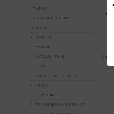
и
ТАКТИКА
НА
(ПЕ
ПОДАРОЧНЫЕ НАБОРЫ
ОДЕЖДА
ПЕРЧАТКИ
РУБАШКИ
Отобр
КОСТЮМЫ ЛЕТНИЕ
КУРТКИ
РАЗНЫЕ ПРОИЗВОДИТЕЛИ
ЖИЛЕТЫ
ТЕРМОБЕЛЬЁ
ТЕРМОБЕЛЬЕ GRAYLING БАЙКАЛ