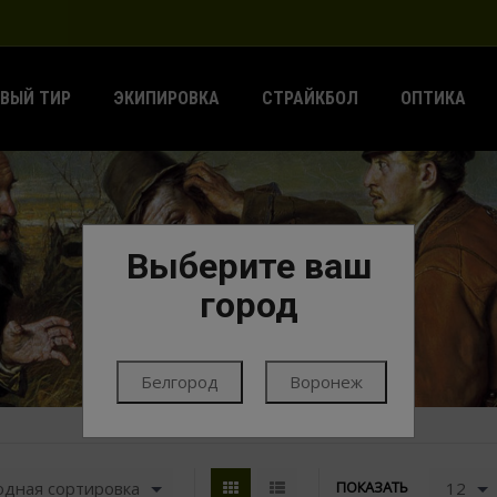
ВЫЙ ТИР
ЭКИПИРОВКА
СТРАЙКБОЛ
ОПТИКА
Выберите ваш
ГЛАВНАЯ
ЭКИПИРОВКА
ОДЕЖДА
ТЕРМОБЕЛЬЁ
город
Белгород
Воронеж
одная сортировка
12
ПОКАЗАТЬ