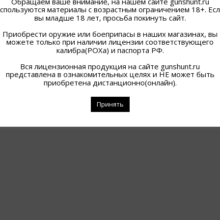
Обращаем ваше внимание, на нашем сайте gunshunt.ru
спользуются материалы с возрастным ограничением 18+. Ес
вы младше 18 лет, просьба покинуть сайт.
ТЕЛЬНОЕ БЕЛЬЕ
НАТЕЛЬНОЕ БЕЛЬЕ
РВЫЙ СЛОЙ) 56-
(ПЕРВЫЙ СЛОЙ) 60-
Приобрести оружие или боеприпасы в наших магазинах, вы
58/182-188
62/182-188
можете только при наличии лицензии соответствующего
2 200
₽
2 200
₽
калибра(РОХа) и паспорта РФ.
В наличии
В наличии
Вся лицензионная продукция на сайте gunshunt.ru
Подробнее
Подробнее
представлена в ознакомительных целях и НЕ может быть
приобретена дистанционно(онлайн).
Принять
ажение 1–10 из 39