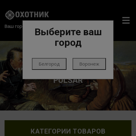
Me
Ваш город:
Выберите ваш
город
Белгород
Воронеж
ГЛАВНАЯ
ОПТИКА
ИК ПОДСВЕТКИ
PULSAR
PULSAR
КАТЕГОРИИ ТОВАРОВ